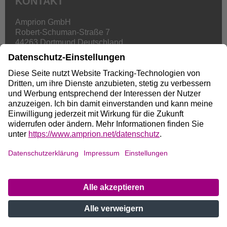
KONTAKT
Amprion GmbH
Robert-Schuman-Straße 7
44263 Dortmund Deutschland
Telefon
+49 2234 85-0
systemvision2050@amprion.net
Seite teilen:
Zu Amprion
Impressum
Datenschutz